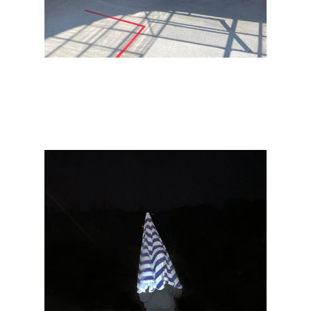
Mirjam Steffen
vinyasa lets cash flow
2022