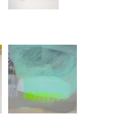
Sara Gassmann
Ghiacco Zuccherato
2014