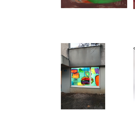
Sara Gassmann
Pyxis
2019