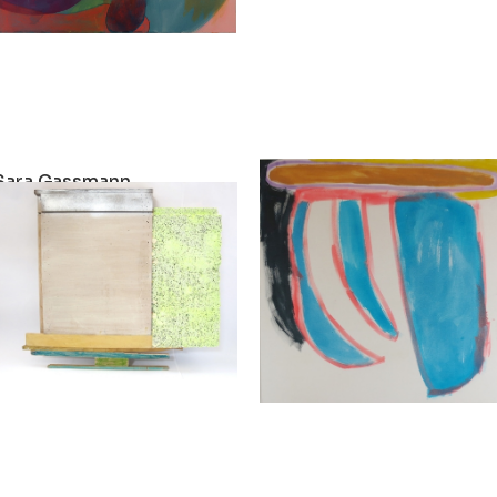
Sara Gassmann
Sara Gassmann
Blind Mirrors in the Forest
Herse
2015
2015