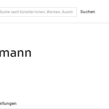
smann
ellungen