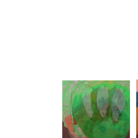
Sara Gassmann
Dryade
2020