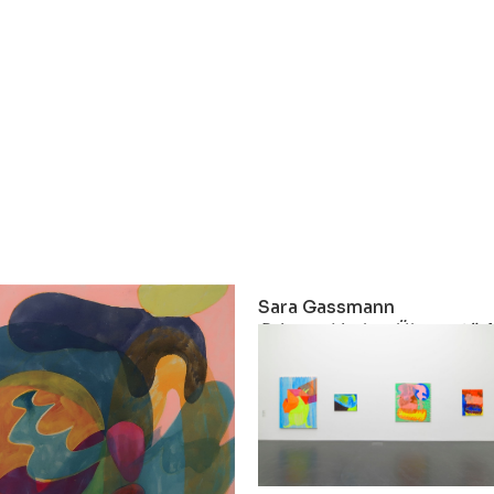
Sara Gassmann
Sara Gassmann
Dulcin
Prisma, Limbo, Übernatürl
2020
2019