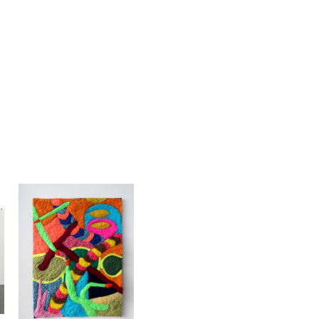
Sara Gassmann
iche Kräfte, Words & Actions
Liaison 5
2019