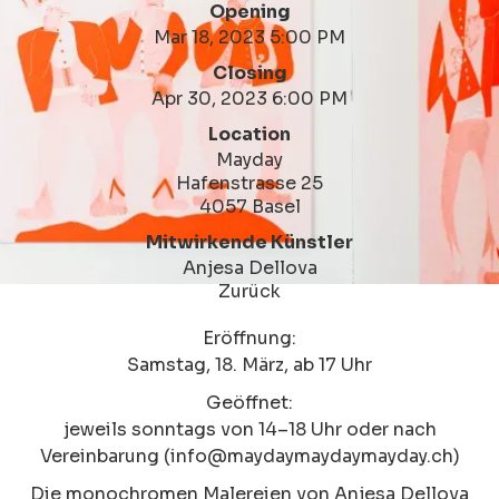
Opening
Mar 18, 2023 5:00 PM
Closing
Apr 30, 2023 6:00 PM
Location
Mayday
Hafenstrasse 25
4057 Basel
Mitwirkende Künstler
Anjesa Dellova
Zurück
Eröffnung:
Samstag, 18. März, ab 17 Uhr
Geöffnet:
jeweils sonntags von 14–18 Uhr oder nach
Vereinbarung (info@maydaymaydaymayday.ch)
Die monochromen Malereien von Anjesa Dellova