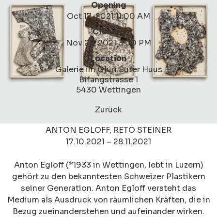
Opening
Oct 17, 2021 11:00 AM
Closing
Nov 28, 2021 3:00 PM
Location
Galerie im Gluri Suter Huus
Bifangstrasse 1
5430 Wettingen
Zurück
ANTON EGLOFF, RETO STEINER
17.10.2021 – 28.11.2021
Anton Egloff (*1933 in Wettingen, lebt in Luzern)
gehört zu den bekanntesten Schweizer Plastikern
seiner Generation. Anton Egloff versteht das
Medium als Ausdruck von räumlichen Kräften, die in
Bezug zueinanderstehen und aufeinander wirken.