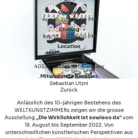
Opening
Aug 17, 2022 6:00 PM
Closing
Sep 18, 2022 6:00 PM
Location
Weltkunstzimmer
Ronsdorfer Str. 77a
40233 Düsseldorf, Germany
Mitwirkende Künstler
Sebastian Utzni
Zurück
Anlässlich des 10-jährigen Bestehens des
WELTKUNSTZIMMERs zeigen wir die grosse
Ausstellung
„Die Wirklichkeit ist sowieso da“
vom
18. August bis September 2022. Von
unterschiedlichen künstlerischen Perspektiven aus