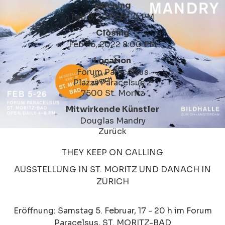
Opening
Feb 5, 2022 5:00 PM
Closing
Feb 26, 2022 8:00 PM
Location
Forum Paracelsus
Plazza Paracelsus 2
7500 St. Moritz
Mitwirkende Künstler
Douglas Mandry
Zurück
THEY KEEP ON CALLING
AUSSTELLUNG IN ST. MORITZ UND DANACH IN
ZÜRICH
Eröffnung: Samstag 5. Februar, 17 - 20 h im Forum
Paracelsus, ST. MORITZ-BAD