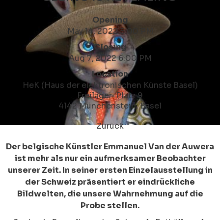
Opening
May 14, 2022 5:00 PM
Closing
Aug 7, 2022 6:00 PM
Location
HeK (Haus der elektronischen Künste Basel)
Freilager-Platz 9
4142 Münchenstein, Basel
Zurück
Der belgische Künstler Emmanuel Van der Auwera
ist mehr als nur ein aufmerksamer Beobachter
unserer Zeit. In seiner ersten Einzelausstellung in
der Schweiz präsentiert er eindrückliche
Bildwelten, die unsere Wahrnehmung auf die
Probe stellen.