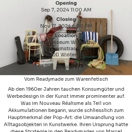
Opening
Sep 7, 2024 11:00 AM
Closing
Nov 17, 2024 6:00 PM
Location
Kunstmuseum Winterthur
Museumstrasse 52
8400 Winterthur
Zurück
Vom Readymade zum Warenfetisch
Ab den 1960er Jahren tauchen Konsumgüter und
Werbedesign in der Kunst immer prominenter auf.
Was im Nouveau Réalisme als Teil von
Akkumulationen begann, wurde schliesslich zum
Hauptmerkmal der Pop-Art: die Umwandlung von
Alltagsobjekten in Kunstwerke. Ihren Ursprung hatte
diese Strategie in den Readymades von Marcel