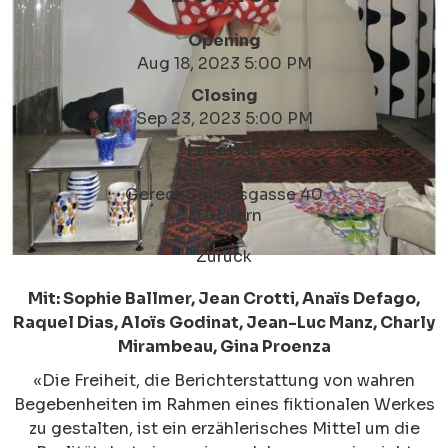
Opening
Aug 18, 2023 5:00 PM
Closing
Sep 23, 2023 5:00 PM
Location
Duflon Racz
Gerechtigkeitsgasse 40
3011 Bern
Zurück
Mit: Sophie Ballmer, Jean Crotti, Anaïs Defago,
Raquel Dias, Aloïs Godinat, Jean-Luc Manz, Charly
Mirambeau, Gina Proenza
«Die Freiheit, die Berichterstattung von wahren
Begebenheiten im Rahmen eines fiktionalen Werkes
zu gestalten, ist ein erzählerisches Mittel um die