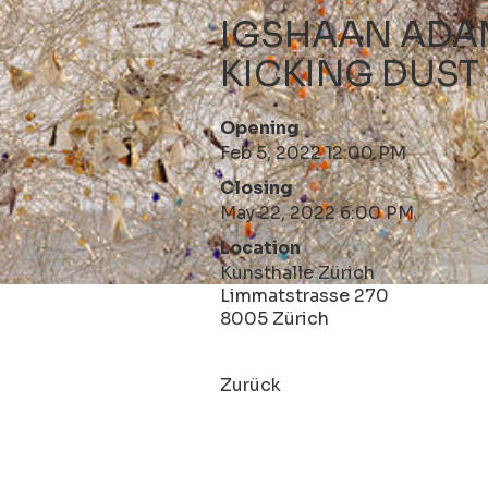
IGSHAAN ADA
KICKING DUST
Opening
Feb 5, 2022 12:00 PM
Closing
May 22, 2022 6:00 PM
Location
Kunsthalle Zürich
Limmatstrasse 270
8005 Zürich
Zurück