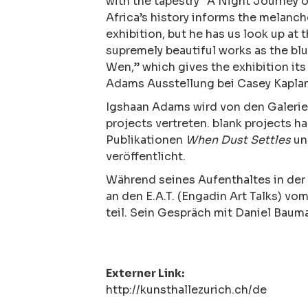
with the tapestry “A Night Journey 
Africa’s history informs the melanc
exhibition, but he has us look up at t
supremely beautiful works as the blu
Wen,” which gives the exhibition it
Adams Ausstellung bei Casey Kaplan
Igshaan Adams wird von den Galerie
projects vertreten. blank projects ha
Publikationen
When Dust Settles
u
veröffentlicht.
Während seines Aufenthaltes in de
an den E.A.T. (Engadin Art Talks) vo
teil. Sein Gespräch mit Daniel Baum
Externer Link:
http://kunsthallezurich.ch/de