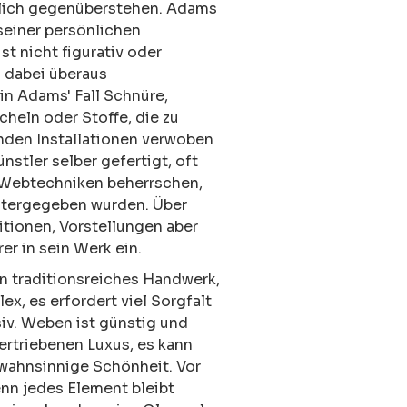
dlich gegenüberstehen. Adams
 seiner persönlichen
ist nicht figurativ oder
d dabei überaus
 in Adams' Fall Schnüre,
cheln oder Stoffe, die zu
nden Installationen verwoben
stler selber gefertigt, oft
e Webtechniken beherrschen,
itergegeben wurden. Über
tionen, Vorstellungen aber
r in sein Werk ein.
in traditionsreiches Handwerk,
ex, es erfordert viel Sorgfalt
iv. Weben ist günstig und
bertriebenen Luxus, es kann
 wahnsinnige Schönheit. Vor
enn jedes Element bleibt