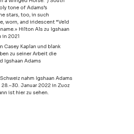
on a Winged Horse.”) South
holy tone of Adams’s
he stars, too, in such
e, worn, and iridescent “Veld
s name.»
Hilton Als
zu Igshaan
 in 2021
n Casey Kaplan und blank
ben zu seiner Arbeit die
nd
Igshaan Adams
r Schweiz nahm Igshaan Adams
m 28.–30. Januar 2022 in Zuoz
ann ist
hier
zu sehen.