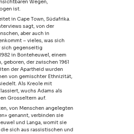
 unsichtbaren Wegen,
gen ist.
itet in Cape Town, Südafrika.
nterviews sagt, von der
nschen, aber auch in
enkommt – vieles, was sich
r sich gegenseitig
 1982 in Bonteheuwel, einem
, geboren, der zwischen 1961
eiten der Apartheid wurden
en von gemischter Ethnizität,
edelt. Als Kreole mit
klassiert, wuchs Adams als
hen Grosseltern auf.
erten, von Menschen angelegten
en» genannt, verbinden sie
heuwel und Langa, womit sie
ie sich aus rassistischen und