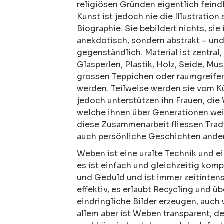
religiösen Gründen eigentlich fein
Kunst ist jedoch nie die Illustration
Biographie. Sie bebildert nichts, sie 
anekdotisch, sondern abstrakt – un
gegenständlich. Material ist zentral,
Glasperlen, Plastik, Holz, Seide, Mus
grossen Teppichen oder raumgreife
werden. Teilweise werden sie vom Kün
jedoch unterstützen ihn Frauen, di
welche ihnen über Generationen we
diese Zusammenarbeit fliessen Tradi
auch persönliche Geschichten andere
Weben ist eine uralte Technik und e
es ist einfach und gleichzeitig kompl
und Geduld und ist immer zeitintens
effektiv, es erlaubt Recycling und ü
eindringliche Bilder erzeugen, auch
allem aber ist Weben transparent, d