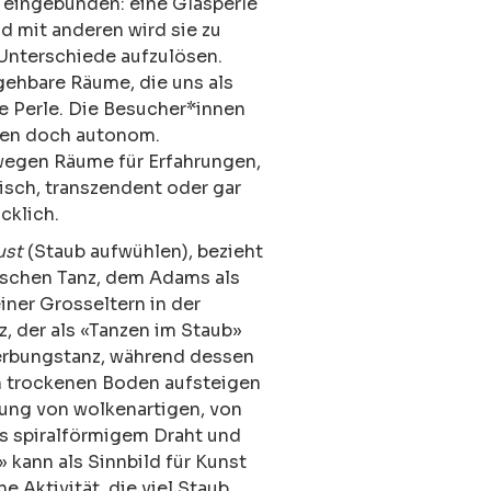
 eingebunden: eine Glasperle
nd mit anderen wird sie zu
Unterschiede aufzulösen.
ehbare Räume, die uns als
e Perle. Die Besucher*innen
ben doch autonom.
egen Räume für Erfahrungen,
isch, transzendent oder gar
ücklich.
ust
(Staub aufwühlen), bezieht
nischen Tanz, dem Adams als
ner Grosseltern in der
, der als «Tanzen im Staub»
 Werbungstanz, während dessen
 trockenen Boden aufsteigen
lung von wolkenartigen, von
s spiralförmigem Draht und
 kann als Sinnbild für Kunst
e Aktivität, die viel Staub