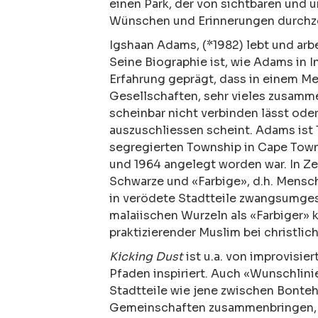
einen Park, der von sichtbaren und
Wünschen und Erinnerungen durchzo
Igshaan Adams, (*1982) lebt und arbe
Seine Biographie ist, wie Adams in I
Erfahrung geprägt, dass in einem Me
Gesellschaften, sehr vieles zusamm
scheinbar nicht verbinden lässt ode
auszuschliessen scheint. Adams ist
segregierten Township in Cape Town
und 1964 angelegt worden war. In Z
Schwarze und «Farbige», d.h. Mensch
in verödete Stadtteile zwangsumgesi
malaiischen Wurzeln als «Farbiger» 
praktizierender Muslim bei christlic
Kicking Dust
ist u.a. von improvisi
Pfaden inspiriert. Auch «Wunschlini
Stadtteile wie jene zwischen Bonte
Gemeinschaften zusammenbringen, d