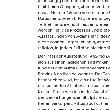
unabhängig bestehen und doch fest
bleibt eine Glasperle, aber im Verbu
etwas Neuem. Weben vereint, ohne 
Daraus entstehen Bildräume und beg
Teilnehmende einschliessen wie ein
werden Teil des Prozesses und blei
Ausstellungen von Adams sind desw
diese können körperlich sein, ästhet
religiös, in jedem Fall sind sie eindr
Der Titel der Ausstellung,
Kicking D
sich auf einen indigenen südafrika
Kind bei den Nama Gemeinschaft sei
Provinz Nordkap beiwohnte. Der Tanz
beschrieben wird, ist ein ritueller
die tanzenden Staubwolken aus dem
lassen. Diese werden in der Ausstel
der Decke hängenden Skulpturen au
Perlen verkörpert. «Staub aufwühlen»
überhaupt verstanden werden, als ein