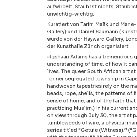
aufwirbelt. Staub ist nichts, Staub ist 
unwichtig-wichtig.
Kuratiert von Tarini Malik und Marie
Gallery) und Daniel Baumann (Kunsth
wurde von der Hayward Gallery, Lon
der Kunsthalle Zürich organisiert.
«Igshaan Adams has a tremendous gif
understanding of time, of how it can
lives. The queer South African artis
former segregated township in Cape 
handwoven tapestries rely on the ma
beads, rope, shells, the patterns of
sense of home, and of the faith that
practicing Muslim.) In his current sh
on view through July 30, the artist pa
tumbleweeds of wire, a physical mani
series titled “Getuie (Witness).” (“G