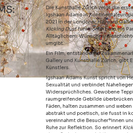
MS:
Die Kunsthalle Zürich zeigt die erst
Igshaan Adams in Kontinentaleurop
2021 in der Londoner Hayward Galler
Kicking Dust
funktioniert wie ein Pa
Alltäglichem, Wünschen, Geschicht
umgibt.
Ein Film, entstanden in Zusammena
Gallery und Kunsthalle Zürich, gibt 
Künstlers.
Igshaan Adams Kunst spricht von He
Sexualität und verbindet Naheliege
Widersprüchliches. Gewobene Teppic
raumgreifende Gebilde überbrücken
Fäden, halten zusammen und weben 
abstrakt und poetisch, sie fusst in 
vereinnahmt die Besucher*innen un
Ruhe zur Reflektion. So erinnert
Kick