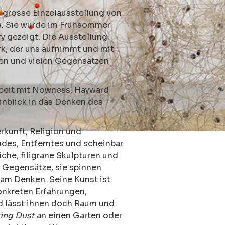
e grosse Einzelausstellung von
a. Sie wurde im Frühsommer
y gezeigt. Die Ausstellung
rk, der uns aufnimmt und mit
en und vielen Gegensätzen
rbeit mit Nowness, Hayward
Einblick in das Denken des
rkunft, Religion und
ndes, Entferntes und scheinbar
he, filigrane Skulpturen und
 Gegensätze, sie spinnen
am Denken. Seine Kunst ist
konkreten Erfahrungen,
d lässt ihnen doch Raum und
ing Dust
an einen Garten oder