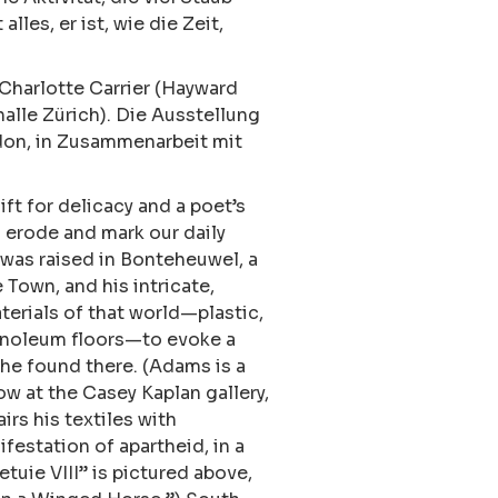
alles, er ist, wie die Zeit,
-Charlotte Carrier (Hayward
alle Zürich). Die Ausstellung
don, in Zusammenarbeit mit
t for delicacy and a poet’s
 erode and mark our daily
t was raised in Bonteheuwel, a
Town, and his intricate,
terials of that world—plastic,
 linoleum floors—to evoke a
 he found there. (Adams is a
ow at the Casey Kaplan gallery,
irs his textiles with
festation of apartheid, in a
etuie VIII” is pictured above,