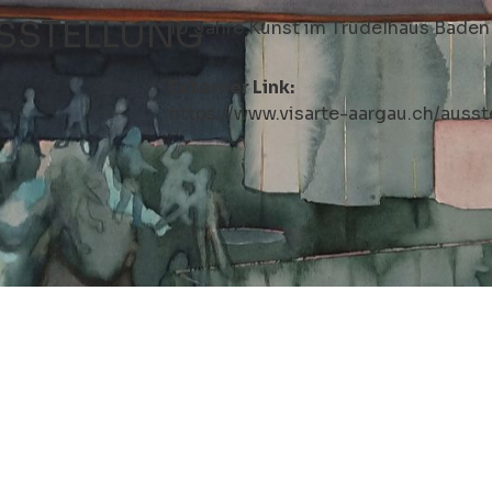
SSTELLUNG
10 Jahre Kunst im Trudelhaus Baden
Externer Link:
https://www.visarte-aargau.ch/auss