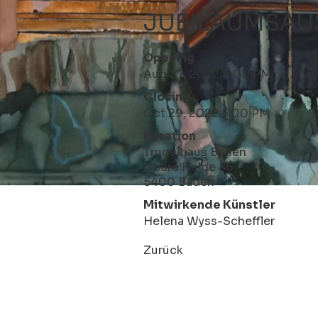
JUBILÄUMSAU
Opening
Aug 27, 2022 4:00 PM
Closing
Oct 29, 2022 5:00 PM
Location
Trudelhaus Baden
Obere Halde 36
5400 Baden
Mitwirkende Künstler
Helena Wyss-Scheffler
Zurück