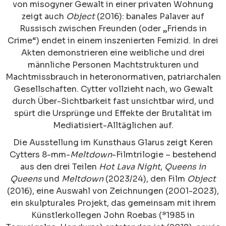
von misogyner Gewalt in einer privaten Wohnung
zeigt auch
Object
(2016): banales Palaver auf
Russisch zwischen Freunden (oder „Friends in
Crime“) endet in einem inszenierten Femizid. In drei
Akten demonstrieren eine weibliche und drei
männliche Personen Machtstrukturen und
Machtmissbrauch in heteronormativen, patriarchalen
Gesellschaften. Cytter vollzieht nach, wo Gewalt
durch Über-Sichtbarkeit fast unsichtbar wird, und
spürt die Ursprünge und Effekte der Brutalität im
Mediatisiert-Alltäglichen auf.
Die Ausstellung im Kunsthaus Glarus zeigt Keren
Cytters 8-mm-
Meltdown
-Filmtrilogie – bestehend
aus den drei Teilen
Hot Lava Night
,
Queens in
Queens
und
Meltdown
(2023/24), den Film
Object
(2016), eine Auswahl von Zeichnungen (2001-2023),
ein skulpturales Projekt, das gemeinsam mit ihrem
Künstlerkollegen John Roebas (*1985 in