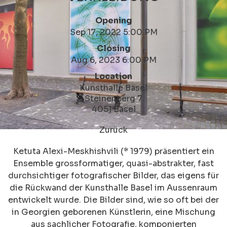
Opening
Sep 17, 2022 5:00 PM
Closing
Aug 6, 2023 6:00 PM
Location
Kunsthalle Basel
Steinenberg 7
4051 Basel
Zurück
Ketuta Alexi-Meskhishvili (* 1979) präsentiert ein
Ensemble grossformatiger, quasi-abstrakter, fast
durchsichtiger fotografischer Bilder, das eigens für
die Rückwand der Kunsthalle Basel im Aussenraum
entwickelt wurde. Die Bilder sind, wie so oft bei der
in Georgien geborenen Künstlerin, eine Mischung
aus sachlicher Fotografie, komponierten