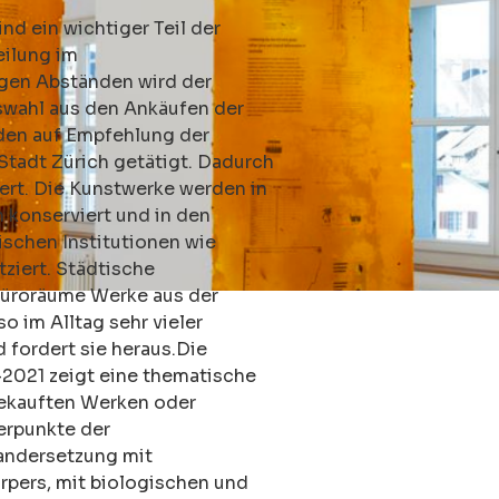
nd ein wichtiger Teil der
eilung im
igen Abständen wird der
swahl aus den Ankäufen der
rden auf Empfehlung der
Stadt Zürich getätigt. Dadurch
ert. Die Kunstwerke werden in
 konserviert und in den
ischen Institutionen wie
tziert. Städtische
 Büroräume Werke aus der
o im Alltag sehr vieler
 fordert sie heraus.Die
2021 zeigt eine thematische
ekauften Werken oder
erpunkte der
andersetzung mit
pers, mit biologischen und