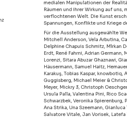
medialen Manipulationen der Realitä
Räumen und ihrer Wirkung auf uns, m
verflochtenen Welt. Die Kunst ersche
nz
Spannungen, Konflikte und Kriege d
Für die Ausstellung ausgewählte We
Mitchell Anderson, Vela Arbutina, Ca
Delphine Chapuis Schmitz, Mîrkan D
Erdt, René Fahrni, Adrian Germann, 
Lorenzi, Sitara Abuzar Ghaznawi, Gi
Häusermann, Samuel Haitz, Hemauer/
Karakuş, Tobias Kaspar, knowbotiq, A
Guggisberg, Michael Meier & Christ
Meyer, Mickry 3, Christoph Oeschger, 
Ursula Palla, Valentina Pini, Rico Sc
Schwarzbek, Veronika Spierenburg, Pe
Ana Strika, Una Szeemann, Gianluca T
Salvatore Vitale, Jan Vorisek, Latef