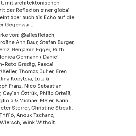
t, mit architektonischen
it der Reflexion einer global
int aber auch als Echo auf die
er Gegenwart.
rke von: @allesfleisch,
roline Ann Baur, Stefan Burger,
eniz, Benjamin Egger, Ruth
Monica Germann / Daniel
an-Reto Gredig, Pascal
Keller, Thomas Julier, Eren
lina Kopytsia, Lutz &
oph Franz, Nico Sebastian
Ceylan Öztrük, Philip Ortelli,
agliola & Michael Meier, Karin
ter Storrer, Christine Streuli,
rifilò, Anouk Tschanz,
a Wiersch, Wink Witholt.