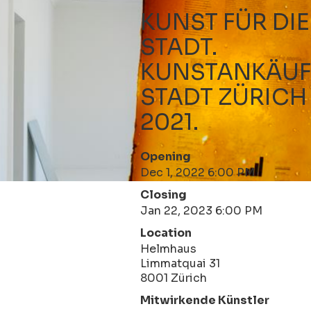
KUNST FÜR DI
STADT.
KUNSTANKÄUF
STADT ZÜRICH
2021.
Opening
Dec 1, 2022 6:00 PM
Closing
Jan 22, 2023 6:00 PM
Location
Helmhaus
Limmatquai 31
8001 Zürich
Mitwirkende Künstler