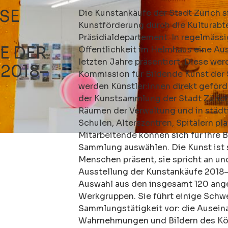
ESE
Die Kunstankäufe der Stadt Zürich si
Kunstförderung durch die Kulturabt
Präsidialdepartement. In regelmäss
E DER
Öffentlichkeit im Helmhaus eine Au
letzten Jahre präsentiert. Diese we
 2018–
Kommission für Bildende Kunst der 
werden Künstler:innen direkt geförd
der Kunstsammlung der Stadt Zürich
Räumen der Verwaltung und in städt
Schulen, Alterszentren, Spitälern pla
Mitarbeitende können sich für ihre
Sammlung auswählen. Die Kunst ist s
Menschen präsent, sie spricht an und
Ausstellung der Kunstankäufe 2018–
Auswahl aus den insgesamt 120 ang
Werkgruppen. Sie führt einige Schw
Sammlungstätigkeit vor: die Ausein
Wahrnehmungen und Bildern des Kör