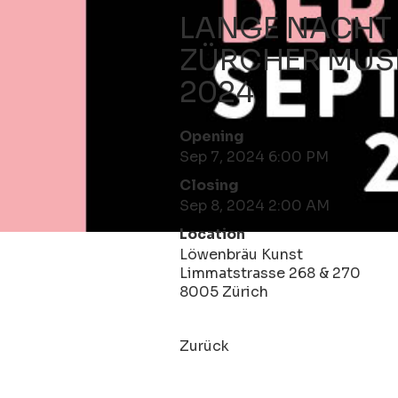
LANGE NACHT
ZÜRCHER MUS
2024
Opening
Sep 7, 2024 6:00 PM
Closing
Sep 8, 2024 2:00 AM
Location
Löwenbräu Kunst
Limmatstrasse 268 & 270
8005 Zürich
Zurück