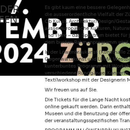
 DER
Es gibt kaum eine bessere Gelegen
die ausserordentliche Vielfalt der 
EEN
Ob Kunst, Architektur/Design/Gesta
aussereuropäische Kulturen, Naturw
und Tiere – das Spektrum bietet für 
dem bunten Rahmenprogramm wird d
In der Löwenbräukunst (Kunsthalle 
Gegenwartskunst und LUMA Westbau)
kunterbuntes Programm mit Worksho
verschiedene Rundgänge, Konzerte,
Textilworkshop mit der Designerin 
Wir freuen uns auf Sie.
Die Tickets für die Lange Nacht ko
online gekauft werden. Darin enthalte
Museen und die Benutzung der öffen
der veranstaltungsspezifischen Tran