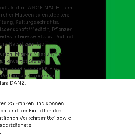
heit als die LANGE NACHT, um
Zürcher Museen zu entdecken:
ltung, Kulturgeschichte,
issenschaft/Medizin, Pflanzen
jedes Interesse etwas. Und mit
ie Nacht zum Tag.
Zürich, Migros Museum für
 erwartet Sie ein
ps für Gross und Klein,
 Performances und ein
Mara DANZ.
sten
25 Franken
und können
n sind der Eintritt in die
tlichen Verkehrsmittel sowie
sportdienste.