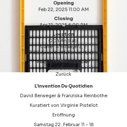
Opening
Feb 22, 2025 11:00 AM
Closing
Apr 12, 2025 6:00 PM
Location
CCA Andratx
Carrer S'estanyera, 2
07150 Andratx, Mallorca, Spanien
Mitwirkende Künstler
David Berweger
Zurück
L’Invention Du Quotidien
David Berweger & Franziska Reinbothe
Kuratiert von Virginie Pistelot
Eröffnung
Samstag 22. Februar 11 - 18