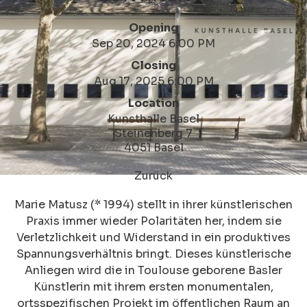
Opening
Sep 20, 2024 6:00 PM
Closing
Aug 17, 2025 6:00 PM
Location
Kunsthalle Basel
Steinenberg 7
4051 Basel
Zurück
Marie Matusz (* 1994) stellt in ihrer künstlerischen
Praxis immer wieder Polaritäten her, indem sie
Verletzlichkeit und Widerstand in ein produktives
Spannungsverhältnis bringt. Dieses künstlerische
Anliegen wird die in Toulouse geborene Basler
Künstlerin mit ihrem ersten monumentalen,
ortsspezifischen Projekt im öffentlichen Raum an