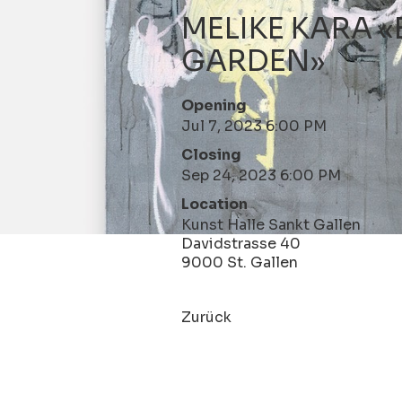
MELIKE KARA «
GARDEN»
Opening
Jul 7, 2023 6:00 PM
Closing
Sep 24, 2023 6:00 PM
Location
Kunst Halle Sankt Gallen
Davidstrasse 40
9000 St. Gallen
Zurück