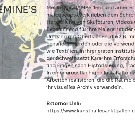
EMINE’S
Melike Kara (*1985, lebt und arbeitet
malerisches Werk neben dem Schrei
Herstellung von Skulpturen, Videos
Bezeichnend für ihre Malerei ist de
Umgang mit Oberflächen, die z.B. mi
behandelt werden oder die Verwend
wie Textilien. In ihrer ersten institu
der Schweiz setzt Kara ihre Erforsc
und Fragen nach Historisierung, Tra
In einer grossflächigen Installation 
Arbeiten realisieren, die die Räume 
ihr visuelles Archiv verwandeln.
Externer Link:
https://www.kunsthallesanktgallen.c