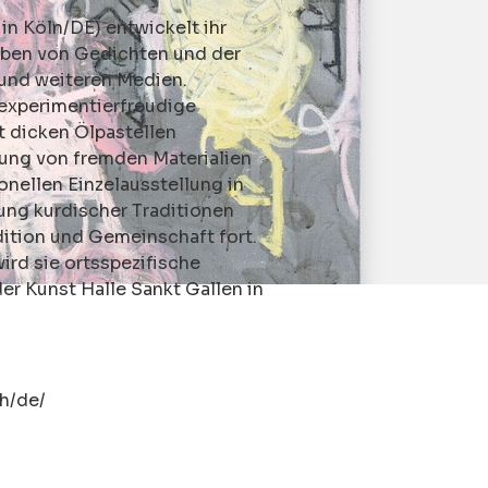
 in Köln/DE) entwickelt ihr
ben von Gedichten und der
 und weiteren Medien.
r experimentierfreudige
t dicken Ölpastellen
ung von fremden Materialien
tionellen Einzelausstellung in
hung kurdischer Traditionen
dition und Gemeinschaft fort.
wird sie ortsspezifische
der Kunst Halle Sankt Gallen in
h/de/