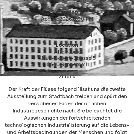
Opening
Apr 24, 2026 6:00 PM
Closing
Jun 7, 2026 5:00 PM
Location
Alte Fabrik
Klaus-Gebert-Strasse 5
8640 Rapperswil
Zurück
Der Kraft der Flüsse folgend lässt uns die zweite
Ausstellung zum Stadtbach treiben und spürt den
verwobenen Fäden der örtlichen
Industriegeschichte nach. Sie beleuchtet die
Auswirkungen der fortschreitenden
technologischen Industrialisierung auf die Lebens-
und Arbeitsbedingungen der Menschen und folgt