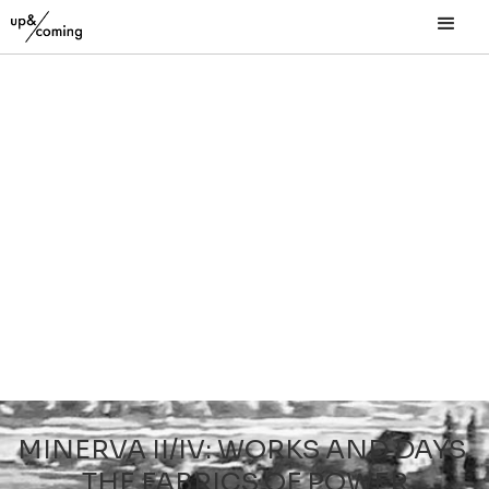
MINERVA II/IV: WORKS AND DAYS.
THE FABRICS OF POWER