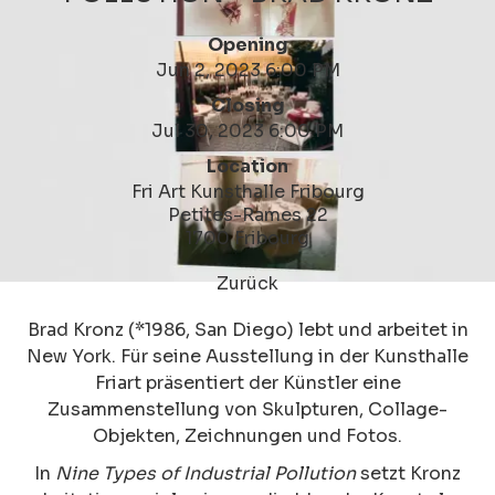
Opening
Jun 2, 2023 6:00 PM
Closing
Jul 30, 2023 6:00 PM
Location
Fri Art Kunsthalle Fribourg
Petites-Rames 22
1700 Fribourg
Zurück
Brad Kronz (*1986, San Diego) lebt und arbeitet in
New York. Für seine Ausstellung in der Kunsthalle
Friart präsentiert der Künstler eine
Zusammenstellung von Skulpturen, Collage-
Objekten, Zeichnungen und Fotos.
In
Nine Types of Industrial Pollution
setzt Kronz