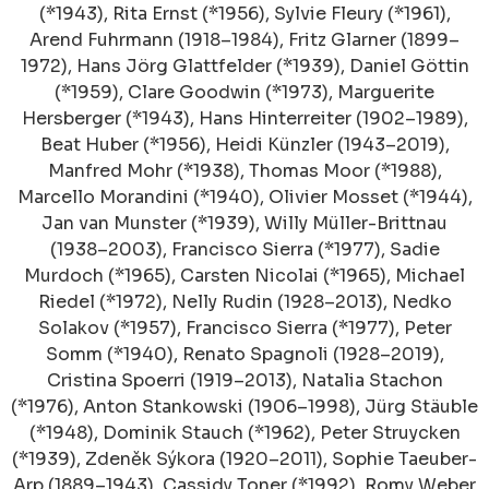
(*1943), Rita Ernst (*1956), Sylvie Fleury (*1961),
Arend Fuhrmann (1918–1984), Fritz Glarner (1899–
1972), Hans Jörg Glattfelder (*1939), Daniel Göttin
(*1959), Clare Goodwin (*1973), Marguerite
Hersberger (*1943), Hans Hinterreiter (1902–1989),
Beat Huber (*1956), Heidi Künzler (1943–2019),
Manfred Mohr (*1938), Thomas Moor (*1988),
Marcello Morandini (*1940), Olivier Mosset (*1944),
Jan van Munster (*1939), Willy Müller-Brittnau
(1938–2003), Francisco Sierra (*1977), Sadie
Murdoch (*1965), Carsten Nicolai (*1965), Michael
Riedel (*1972), Nelly Rudin (1928–2013), Nedko
Solakov (*1957), Francisco Sierra (*1977), Peter
Somm (*1940), Renato Spagnoli (1928–2019),
Cristina Spoerri (1919–2013), Natalia Stachon
(*1976), Anton Stankowski (1906–1998), Jürg Stäuble
(*1948), Dominik Stauch (*1962), Peter Struycken
(*1939), Zdeněk Sýkora (1920–2011), Sophie Taeuber-
Arp (1889–1943), Cassidy Toner (*1992), Romy Weber