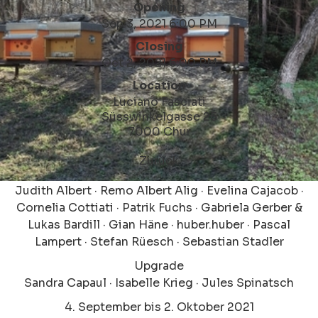
Opening
Sep 3, 2021 6:00 PM
Closing
Oct 2, 2021 6:00 PM
Location
Luciano Fasciati
Süsswinkelgasse 25
7000 Chur
Zurück
Judith Albert · Remo Albert Alig · Evelina Cajacob ·
Cornelia Cottiati · Patrik Fuchs · Gabriela Gerber &
Lukas Bardill · Gian Häne · huber.huber · Pascal
Lampert · Stefan Rüesch · Sebastian Stadler
Upgrade
Sandra Capaul · Isabelle Krieg · Jules Spinatsch
4. September bis 2. Oktober 2021