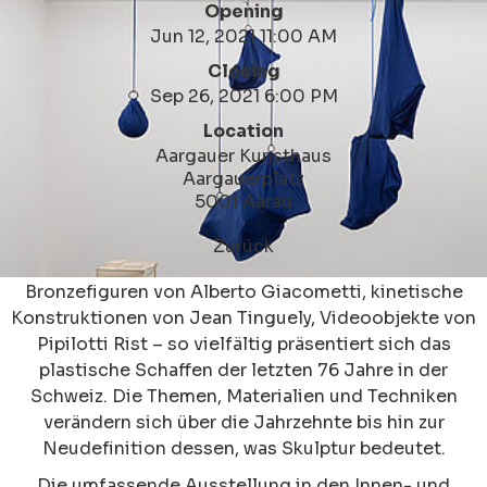
Opening
Jun 12, 2021 11:00 AM
Closing
Sep 26, 2021 6:00 PM
Location
Aargauer Kunsthaus
Aargauerplatz
5001 Aarau
Zurück
Bronzefiguren von Alberto Giacometti, kinetische
Konstruktionen von Jean Tinguely, Videoobjekte von
Pipilotti Rist – so vielfältig präsentiert sich das
plastische Schaffen der letzten 76 Jahre in der
Schweiz. Die Themen, Materialien und Techniken
verändern sich über die Jahrzehnte bis hin zur
Neudefinition dessen, was Skulptur bedeutet.
Die umfassende Ausstellung in den Innen- und