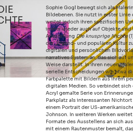
DIE
Sophie Gogl bewegt sich als Maleri
Bildebenen. Sie nutzt in erster Linie
CHTE
weitet jedoch ihren spezifischen U
immer wieder auch auf Objekte und R
Ausstellung
Die knusprige Nichte
(1
der Jugend- und populären Kultur z
digitalen und persönlichen Bildvorl
narratives System an, das sich auf u
Weise darstellt. In ihren neuen Male
serielle Entscheidungen wie etwa d
Farbpalette mit Bildern aus ihrem p
digitalen Medien. So verbindet sich 
Acryl gemalte Serie von Erinnerunge
Parkplatz als interessanten Nichtor
einem Portrait der US-amerikanisch
Johnson. In weiteren Werken weitet
Formate des Ausstellens an sich au
mit einem Rautenmuster bemalt, da