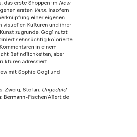
ns, das erste Shoppen im
New
ragenen ersten
Vans
. Insofern
Verknüpfung einer eigenen
isuellen Kulturen und ihrer
 Kunst zugrunde. Gogl nutzt
iniert sehnsüchtig kolorierte
n Kommentaren in einem
licht Befindlichkeiten, aber
rukturen adressiert.
iew
mit Sophie Gogl und
s: Zweig, Stefan.
Ungeduld
 Bermann-Fischer/Allert de