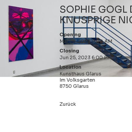
SOPHIE GOGL 
KNUSPRIGE NI
Opening
Mar 26, 2023 11:00 AM
Closing
Jun 25, 2023 6:00 PM
Location
Kunsthaus Glarus
Im Volksgarten
8750 Glarus
Zurück