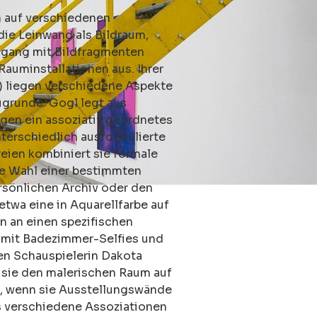
n auf verschiedenen
 die Leinwand als Bildraum,
mgang mit Bildfragmenten
auminstallationen aus. Ihrer
) liegen verschiedene Aspekte
ugrunde. Gogl legt aus
agen ein assoziativ geordnetes
nterschiedlich ausformulierte
reien kombiniert sie formale
ie Wahl einer bestimmten
ersönlichen Archiv oder den
etwa eine in Aquarellfarbe auf
n an einen spezifischen
t mit Badezimmer-Selfies und
en Schauspielerin Dakota
 sie den malerischen Raum auf
s, wenn sie Ausstellungswände
s verschiedene Assoziationen