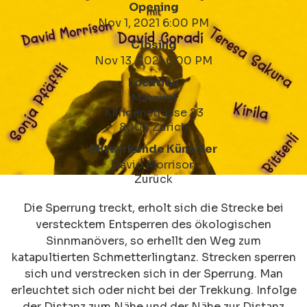
Opening
Nov 1, 2021 6:00 PM
Closing
Nov 13, 2021 6:00 PM
Location
Material
Klingenstrasse 23
8005 Zürich
Mitwirkende Künstler
David Morrison
Zurück
Die Sperrung treckt, erholt sich die Strecke bei
verstecktem Entsperren des ökologischen
Sinnmanövers, so erhellt den Weg zum
katapultierten Schmetterlingtanz. Strecken sperren
sich und verstrecken sich in der Sperrung. Man
erleuchtet sich oder nicht bei der Trekkung. Infolge
der Distanz zum Nähe und der Nähe zur Distanz