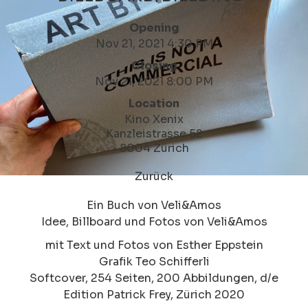
Opening
Nov 21, 2021 4:30 PM
Closing
Nov 21, 2021 8:00 PM
Location
Kino Xenix
Kanzleistrasse 52
8004 Zürich
Zurück
Ein Buch von Veli&Amos
Idee, Billboard und Fotos von Veli&Amos
mit Text und Fotos von Esther Eppstein
Grafik Teo Schifferli
Softcover, 254 Seiten, 200 Abbildungen, d/e
Edition Patrick Frey, Zürich 2020