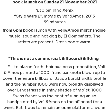
book launch on Sunday 21 November 2021
4.30 pm Kino Xenix
“Style Wars 2”
, movie by Veli&Amos, 2013
69 minutes
from 6pm
book launch with Veli&Amos merchandise,
music, soup and hot dog by El Compañero. The
artists are present. Dress code: warm!
"This is not a commercial. Billboard/Billding“
… “… to blazon forth their business proposition, Veli
& Amos painted a 1000-franc banknote blown up to
cover the entire billboard. Jacob Burckhardt’s profile
and the number 1000 were now proudly displayed
over Langstrasse in shiny shades of violet: 1000
Swiss francs was the cost of running an ad
handpainted by Veli&Amos on the billboard for a
week. But it was to remain an open platform: anyone