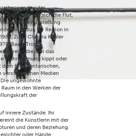
ezeitenwende oder
sich an: Dreht sich die Flut,
flusses. Die Ausstellung
ende mit Bezug zur Region in
1983, Zug),
Claudia Kübler
978, Baar). Trotz
n vereint die drei das
 die Wahrnehmung kippt oder
mit dem Fragmentarischen,
 in verschiedenen Medien
. Die ungewohnte
d Raum in den Werken der
llungskraft der
f innere Zustände. Ihr
reint die Künstlerin mit der
lpturen und deren Beziehung
Gesichter oder Hände