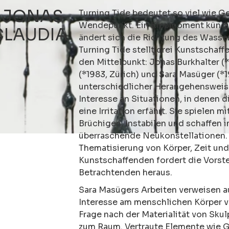
: JONAS
Turning Tide
bedeutet so viel wie G
Wendepunkt. Ein Kippmoment kündigt 
CLAUDIA
ändert sich die Richtung des Wasser
Turning Tide
stellt drei Kunstschaff
den Mittelpunkt:
Jonas Burkhalter
(*
(*1983, Zürich) und
Sara Masüger
(*1
unterschiedlicher Herangehensweise
Interesse an Situationen, in denen
eine Irritation erfährt. Sie spielen 
Brüchigen, Instabilen und schaffen
überraschende Neukonstellationen
Thematisierung von Körper, Zeit un
Kunstschaffenden fordert die Vorste
Betrachtenden heraus.
Sara Masügers Arbeiten verweisen au
Interesse am menschlichen Körper ve
Frage nach der Materialität von Sku
zum Raum. Vertraute Elemente wie 