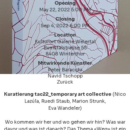
Opening
May 22, 2022 5:00 PM
Closing
Sep 4, 2022 6:00 PM
Location
Kulturort Galerie Weiertal
Rumstalstrasse 55
8408 Winterthur
Mitwirkende Künstler
Peter Baracchi
Navid Tschopp
Zurück
Kuratierung tac22_temporary art collective
(Nico
Lazúla, Ruedi Staub, Marion Strunk,
Eva Wandeler)
Wo kommen wir her und wo gehen wir hin? Was war
davor und was ist danach? Das Thema «Weg» ist ein