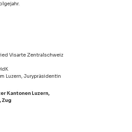
olgejahr.
lied Visarte Zentralschweiz
ZHdK
m Luzern, Jurypräsidentin
er Kantonen Luzern,
, Zug