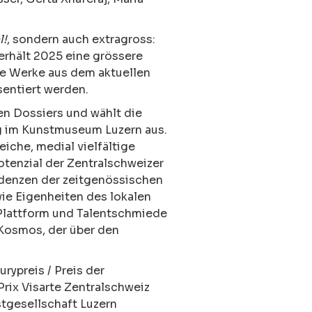
l!
, sondern auch extragross:
 erhält 2025 eine grössere
e Werke aus dem aktuellen
sentiert werden.
en Dossiers und wählt die
ng im Kunstmuseum Luzern aus.
iche, medial vielfältige
otenzial der Zentralschweizer
ndenzen der zeitgenössischen
ie Eigenheiten des lokalen
 Plattform und Talentschmiede
 Kosmos, der über den
rypreis / Preis der
rix Visarte Zentralschweiz
tgesellschaft Luzern