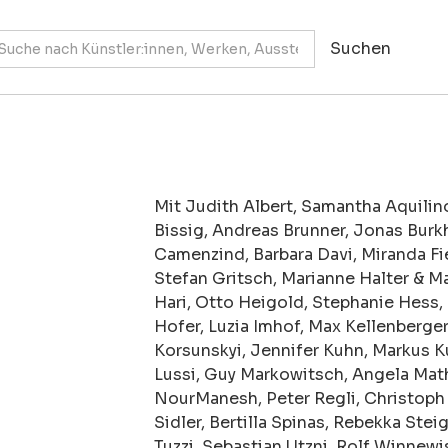
Mit Judith Albert, Samantha Aquilino
Bissig, Andreas Brunner, Jonas Burkha
Camenzind, Barbara Davi, Miranda Fier
Stefan Gritsch, Marianne Halter & Ma
Hari, Otto Heigold, Stephanie Hess,
Hofer, Luzia Imhof, Max Kellenberger
Korsunskyi, Jennifer Kuhn, Markus K
Lussi, Guy Markowitsch, Angela Math
NourManesh, Peter Regli, Christoph 
Sidler, Bertilla Spinas, Rebekka Steig
Tuzzi, Sebastian Utzni, Rolf Winnewis