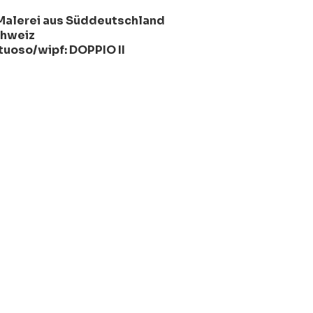
 Malerei aus Süddeutschland
chweiz
ctuoso/wipf: DOPPIO II