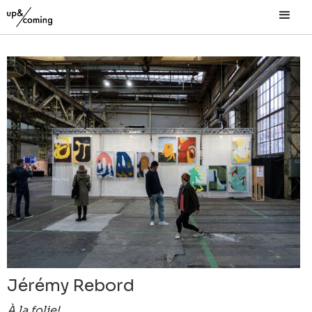
Jérémy Rebord
À la folie!