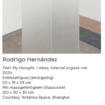
Rodrigo Hernández
Feel: My thought, I mess, internal organs-me
2024
Edelstahlguss (einzigartig):
20 x 19 x 29 cm
Mit massgefertigtem Glassockel:
120 x 30 x 30 cm
Courtesy: Antenna Space, Shanghai