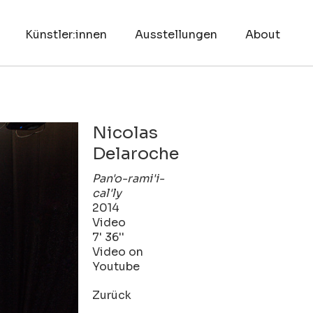
Künstler:innen
Ausstellungen
About
Nicolas
Delaroche
Pan'o-rami'i-
cal'ly
2014
Video
7' 36''
Video on
Youtube
Zurück