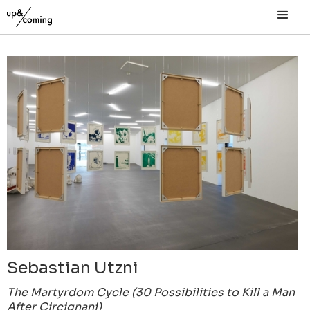
Sebastian Utzni
The Martyrdom Cycle (30 Possibilities to Kill a Man
After Circignani)