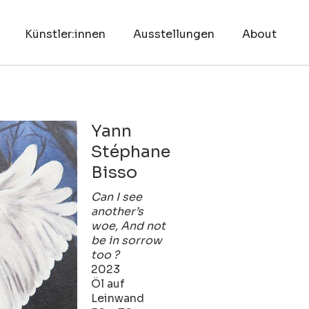
Künstler:innen
Ausstellungen
About
Yann
Stéphane
Bisso
Can I see
another’s
woe, And not
be in sorrow
too ?
2023
Öl auf
Leinwand