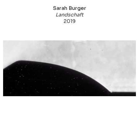
Sarah Burger
Landschaft
2019