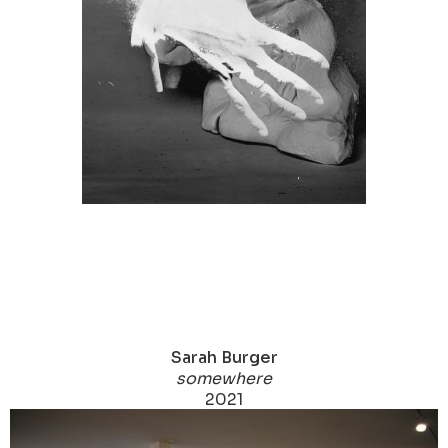
Sarah Burger
somewhere
2021