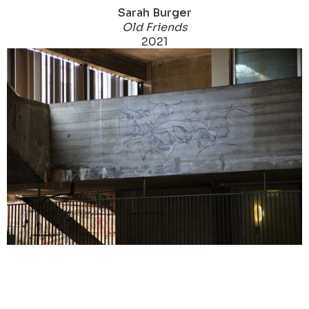
Sarah Burger
Old Friends
2021